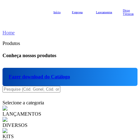
Dicas
Início
Empresa
Lançamentos
Técnicas
Home
Produtos
Conheça nossos produtos
Fazer download do Catálogo
Selecione a categoria
LANÇAMENTOS
DIVERSOS
KITS