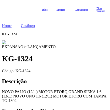
Dicas
Início
Empresa
Lançamentos
Técnicas
Home
Catálogo
KG-1324
EXPANSÃO
✨ LANÇAMENTO
KG-1324
Código:
KG-1324
Descrição
NOVO PALIO (12/...) MOTOR ETORQ GRAND SIENA 1.6
(13/...) NOVO UNO 1.6 (12/...) MOTOR ETORQ COM TAMPA
TG-1304