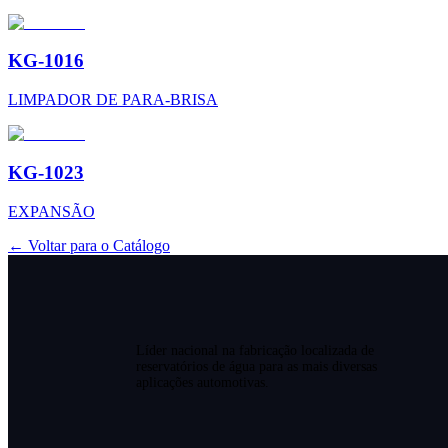
KG-1016
LIMPADOR DE PARA-BRISA
KG-1023
EXPANSÃO
← Voltar para o Catálogo
Líder nacional na fabricação localizada de
reservatórios de água para as mais diversas
aplicações automotivas.