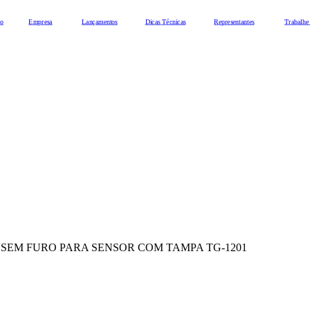
io
Empresa
Lançamentos
Dicas Técnicas
Representantes
Trabalhe
2 BICO SEM FURO PARA SENSOR COM TAMPA TG-1201