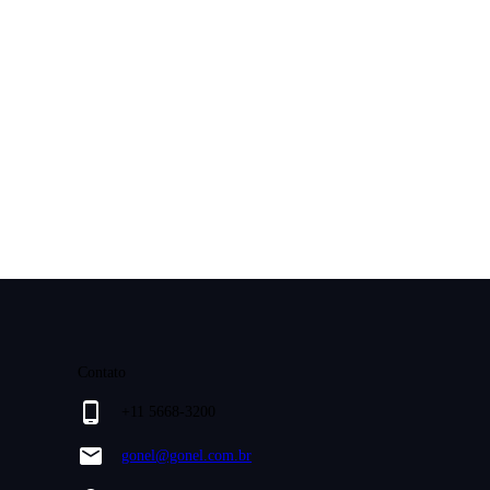
Contato
+11 5668-3200
gonel@gonel.com.br