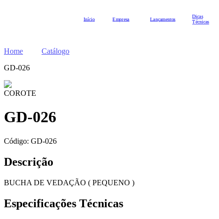
Dicas
Início
Empresa
Lançamentos
Técnicas
Home
Catálogo
GD-026
COROTE
GD-026
Código:
GD-026
Descrição
BUCHA DE VEDAÇÃO ( PEQUENO )
Especificações Técnicas