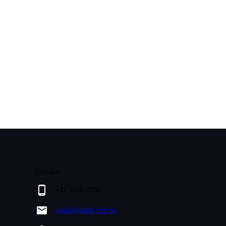
Contato
+11 5668-3200
gonel@gonel.com.br