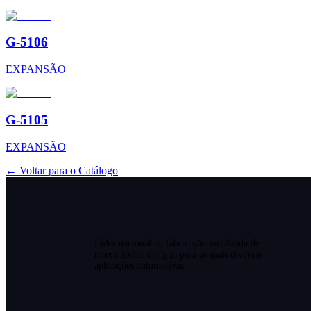
G-5106
EXPANSÃO
G-5105
EXPANSÃO
← Voltar para o Catálogo
Líder nacional na fabricação localizada de
reservatórios de água para as mais diversas
aplicações automotivas.