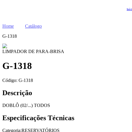
Iníc
Home
Catálogo
G-1318
LIMPADOR DE PARA-BRISA
G-1318
Código:
G-1318
Descrição
DOBLÔ (02/...) TODOS
Especificações Técnicas
Categoria:
RESERVATÓRIOS