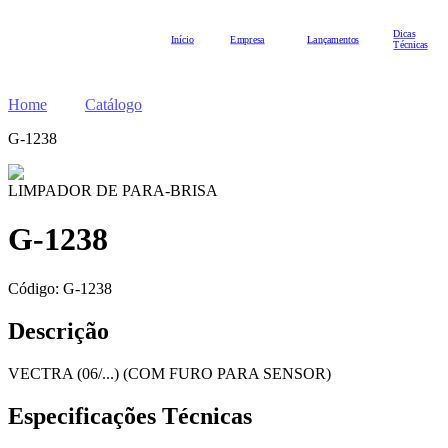
Dicas
Início
Empresa
Lançamentos
Técnicas
Home
Catálogo
G-1238
LIMPADOR DE PARA-BRISA
G-1238
Código:
G-1238
Descrição
VECTRA (06/...) (COM FURO PARA SENSOR)
Especificações Técnicas