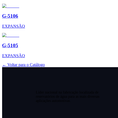
G-5106
EXPANSÃO
G-5105
EXPANSÃO
← Voltar para o Catálogo
Líder nacional na fabricação localizada de
reservatórios de água para as mais diversas
aplicações automotivas.