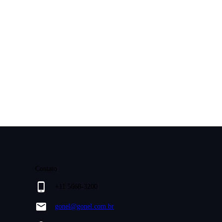
Contato
+11 5668-3200
gonel@gonel.com.br